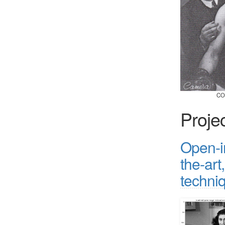
CO
Proje
Open-im
the-ar
techni