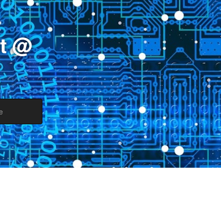
st @
e