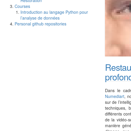
Restoration
Courses
Introduction au langage Python pour
l’analyse de données
Personal github repositories
Restau
profon
Dans le cadr
Numediart
, n
sur de l’intel
techniques, 
différents con
de la vidéo-su
manière génér