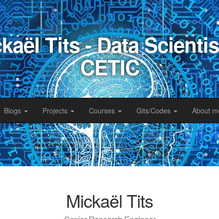
kaël Tits - Data Scienti
CETIC
Blogs
Projects
Courses
Gits/Codes
About m
Mickaël Tits