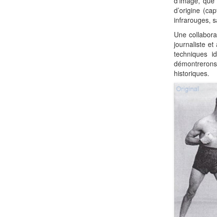
d’image, que 
d’origine (ca
infrarouges, 
Une collabora
journaliste e
techniques i
démontrerons 
historiques.