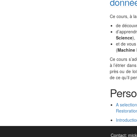
donné
Ce cours, à la
de découvr
d’apprendre
Science
),
et de vous
(
Machine 
Ce cours s’ad
à l’étrier dan
près ou de lo
de ce qu’il pe
Person
A selectio
Restoratio
Introducti
Contact: mick