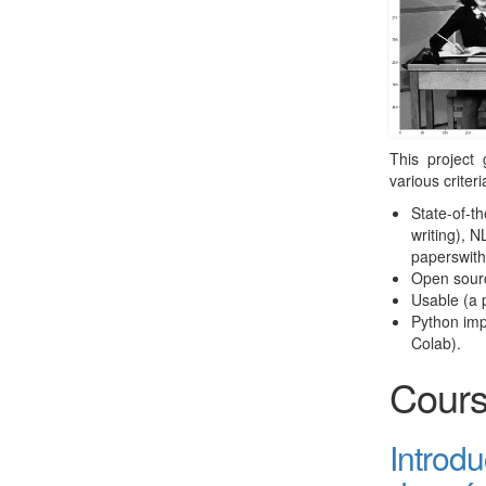
This project
various criteri
State-of-th
writing), 
paperswit
Open sourc
Usable (a 
Python imp
Colab).
Cour
Introdu