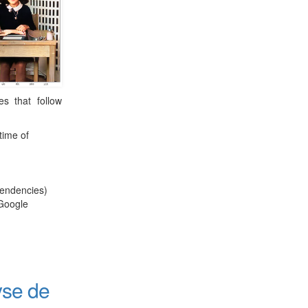
s that follow
time of
endencies)
 Google
yse de