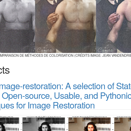
MPARAISON DE MÉTHODES DE COLORISATION (CRÉDITS IMAGE: JEAN VANDENDRIE
cts
age-restoration: A selection of Stat
t, Open-source, Usable, and Pythoni
ques for Image Restoration