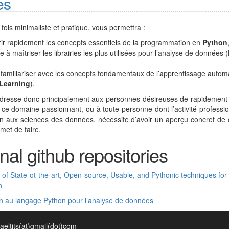
es
 fois minimaliste et pratique, vous permettra :
ir rapidement les concepts essentiels de la programmation en
Python
 à maîtriser les librairies les plus utilisées pour l’analyse de données (
 familiariser avec les concepts fondamentaux de l’apprentissage autom
Learning
).
dresse donc principalement aux personnes désireuses de rapidement 
s ce domaine passionnant, ou à toute personne dont l’activité professio
in aux sciences des données, nécessite d’avoir un aperçu concret de
rmet de faire.
al github repositories
n of State-ot-the-art, Open-source, Usable, and Pythonic techniques fo
n
on au langage Python pour l’analyse de données
aeltits(at)gmail(dot)com