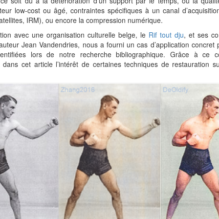
ce soit dû à la détérioration d’un support par le temps, ou la qualité
pteur low-cost ou âgé, contraintes spécifiques à un canal d’acquisitio
satellites, IRM), ou encore la compression numérique.
tion avec une organisation culturelle belge, le
Rif tout dju
, et ses co
t auteur Jean Vandendries, nous a fourni un cas d’application concret p
dentifiées lors de notre recherche bibliographique. Grâce à ce c
dans cet article l’intérêt de certaines techniques de restauration 