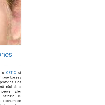
ones
e le
CETIC
et
d’image basées
s profonds. Ces
rêt réel dans
s peuvent aller
u satellite. De
e restauration