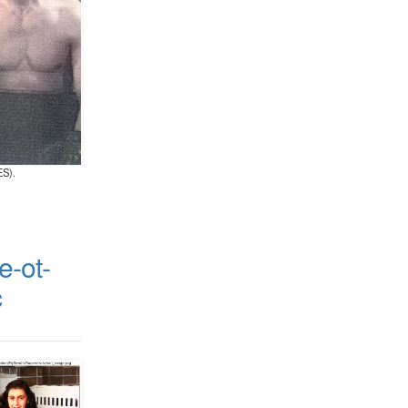
S).
e-ot-
c